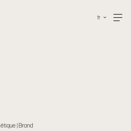
fr
létique | Brand